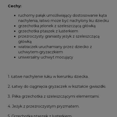
Cechy:
ruchomy pałąk umożliwiający dostosowanie kąta
nachylenia, łatwo może być nachylony ku dziecku
grzechotka jelonek z szeleszczącą główką
grzechotka ptaszek z lusterkiem
przezroczysty graniasty jeżyk z szeleszczącą
główką
wiatraczek uruchamiany przez dziecko z
uchwytem-gryzaczkiem
uniwersalny uchwyt mocujący
1. Łatwe nachylenie łuku w kierunku dziecka.
2. Łatwy do ciągnięcia gryzaczek w kształcie gwiazdki.
3. Piłka grzechotka z szeleszczącymi elementami.
4. Jeżyk z przezroczystym pryzmatem.
5. Grzechotka ptaszek z lusterkiem.