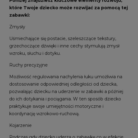
Poniżej znajdziesz kluczowe elementy rozwoju,
które Twoje dziecko może rozwijać za pomocą tej
zabawki:
Zmysły
Uśmiechające się postacie, szeleszczące tekstury,
grzechoczące dźwięki i inne cechy stymulują zmysł
wzroku, słuchu i dotyku.
Ruchy precyzyjne
Możliwość regulowania nachylenia łuku umożliwia na
dostosowanie odpowiedniej odległości od dziecka,
pozwalając dziecku na uderzenie w zabawki a później
do ich dotykania i pociągania. W ten sposób dziecko
praktykuje swoje umiejętności motoryczne i
koordynację wzrokowo-ruchową.
Kojarzenie
Podczas gdy dziecko uderza o zabawkę co w efekcie