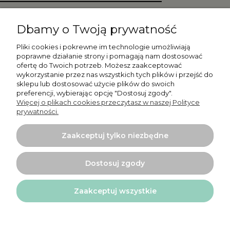
Zapisz się
Dbamy o Twoją prywatność
Pliki cookies i pokrewne im technologie umożliwiają
poprawne działanie strony i pomagają nam dostosować
ofertę do Twoich potrzeb. Możesz zaakceptować
Moje konto
wykorzystanie przez nas wszystkich tych plików i przejść do
sklepu lub dostosować użycie plików do swoich
preferencji, wybierając opcję "Dostosuj zgody".
Płatności i dostawa
Więcej o plikach cookies przeczytasz w naszej Polityce
prywatności.
Informacje
Zaakceptuj tylko niezbędne
O nas
Dostosuj zgody
Zaakceptuj wszystkie
Projekt i wykonanie:
Ecommercy.pl
Pokaż pełną wersję strony