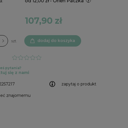
a:
od 12,00 zł
- Orlen Paczka
107,90 zł
dodaj do koszyka
szt.
eś pytania?
tuj się z nami
2257217
zapytaj o produkt
leć znajomemu