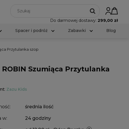
Do darmowej dostawy:
299,00 zł
Spacer i podróż
Zabawki
Blog
ca Przytulanka szop
 ROBIN Szumiąca Przytulanka
nt:
Zazu Kids
ność:
średnia ilość
 w:
24 godziny