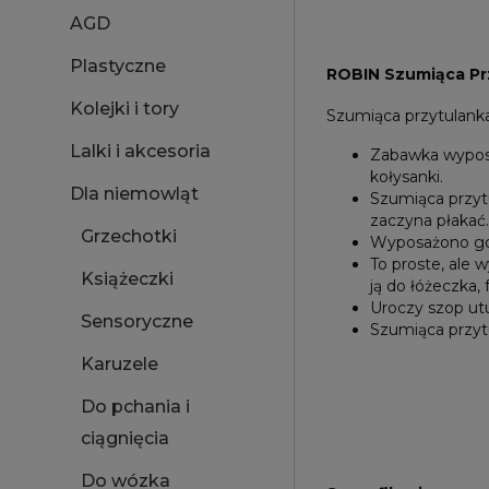
AGD
Plastyczne
ROBIN Szumiąca Pr
Kolejki i tory
Szumiąca przytulanka
Lalki i akcesoria
Zabawka wyposaż
kołysanki.
Dla niemowląt
Szumiąca przytu
zaczyna płakać.
Grzechotki
Wyposażono go
To proste, ale
Książeczki
ją do łóżeczka, 
Uroczy szop ut
Sensoryczne
Szumiąca przyt
Karuzele
Do pchania i
ciągnięcia
Do wózka