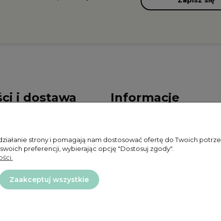
Zapisz się
ci i dostawa
Informacje
ności
Polityka prywatności
 działanie strony i pomagają nam dostosować ofertę do Twoich potr
ty dostawy
Zwroty i reklamacje
 swoich preferencji, wybierając opcję "Dostosuj zgody".
ści.
Regulamin
Zaakceptuj wszystkie
Projekt i wykonanie:
Ecommercy.pl