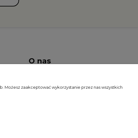
O nas
Kontakt i dane firmy
zeb. Możesz zaakceptować wykorzystanie przez nas wszystkich
O firmie
Blog