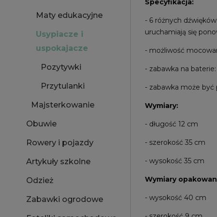
Specyfikacja:
Maty edukacyjne
- 6 różnych dźwięków:
uruchamiają się pono
Usypiacze i
uspokajacze
- możliwość mocowani
Pozytywki
- zabawka na baterie
Przytulanki
- zabawka może być 
Majsterkowanie
Wymiary:
Obuwie
- długość 12 cm
Rowery i pojazdy
- szerokość 35 cm
- wysokość 35 cm
Artykuły szkolne
Wymiary opakowani
Odzież
- wysokość 40 cm
Zabawki ogrodowe
- szerokość 9 cm