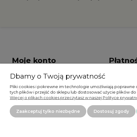
Moje konto
Płatnoś
Dbamy o Twoją prywatność
Twoje zamówienia
Formy płat
Pliki cookies i pokrewne im technologie umożliwiają poprawne
Ustawienia konta
Czas i kosz
tych plików i przejść do sklepu lub dostosować użycie plików do
Więcej o plikach cookies przeczytasz w naszej Polityce prywatno
Przechowalnia
Zaakceptuj tylko niezbędne
Dostosuj zgody