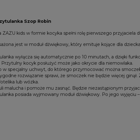
zytulanka Szop Robin
 ZAZU kids w formie kocyka spełni rolę pierwszego przyjaciela d
ona jest w moduł dźwiękowy, który emituje kojące dla dziecka dźw
lanka wyłącza się automatycznie po 10 minutach, a dzięki funkc
 Przytulny kocyk posłużyć może jako okrycie dla niemowlaka.
 w specjalny uchwyt, do którego przymocować można smocze
 wygodne rozwiązanie sprawi, że smoczek nie będzie więcej gin
fotelika lub wózka.
uli malucha i pomoże mu zasnąć. Będzie niezastąpionym przyjac
ulanka posiada wyjmowany moduł dźwiękowy. Po jego wyjęciu –