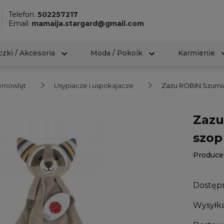
Telefon:
502257217
Email:
mamaija.stargard@gmail.com
zki / Akcesoria
Moda / Pokoik
Karmienie
iemowląt
Usypiacze i uspokajacze
Zazu ROBIN Szumią
Zazu
szop
Produce
Dostęp
Wysyłka