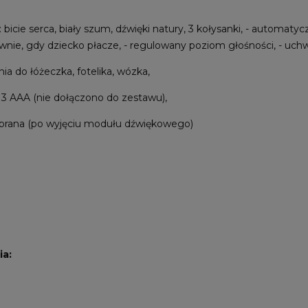
 bicie serca, biały szum, dźwięki natury, 3 kołysanki, - automaty
wnie, gdy dziecko płacze, - regulowany poziom głośności, - uc
a do łóżeczka, fotelika, wózka,
: 3 AAA (nie dołączono do zestawu),
prana (po wyjęciu modułu dźwiękowego)
a: