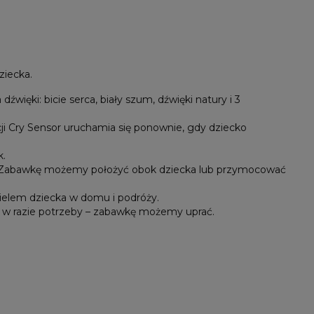
ziecka.
ięki: bicie serca, biały szum, dźwięki natury i 3
ji Cry Sensor uruchamia się ponownie, gdy dziecko
k.
ął. Zabawkę możemy położyć obok dziecka lub przymocować
ielem dziecka w domu i podróży.
 w razie potrzeby – zabawkę możemy uprać.