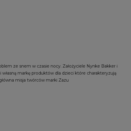
roblem ze snem w czasie nocy. Założyciele Nynke Bakker i
yli własną markę produktów dla dzieci które charakteryzują
o główna misja twórców marki Zazu