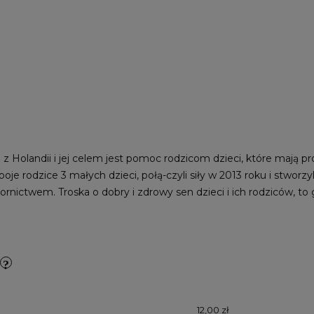
z Holandii i jej celem jest pomoc rodzicom dzieci, które mają p
oje rodzice 3 małych dzieci, połą-czyli siły w 2013 roku i stworz
nictwem. Troska o dobry i zdrowy sen dzieci i ich rodziców, t
12,00 zł